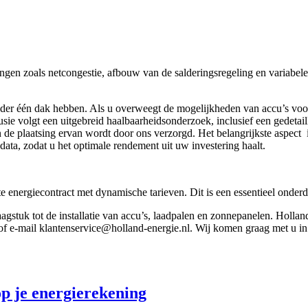
gen zoals netcongestie, afbouw van de salderingsregeling en variabele 
nder één dak hebben. Als u overweegt de mogelijkheden van accu’s voo
clusie volgt een uitgebreid haalbaarheidsonderzoek, inclusief een gedeta
van de plaatsing ervan wordt door ons verzorgd. Het belangrijkste aspec
ata, zodat u het optimale rendement uit uw investering haalt.
e energiecontract met dynamische tarieven. Dit is een essentieel onderd
gstuk tot de installatie van accu’s, laadpalen en zonnepanelen. Hollan
e-mail klantenservice@holland-energie.nl. Wij komen graag met u in 
p je energierekening