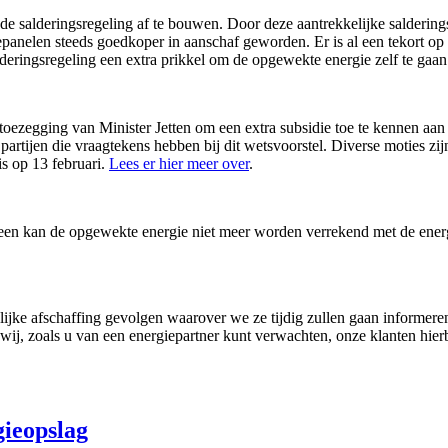
 de salderingsregeling af te bouwen. Door deze aantrekkelijke salderin
elen steeds goedkoper in aanschaf geworden. Er is al een tekort op de
eringsregeling een extra prikkel om de opgewekte energie zelf te gaan v
toezegging van Minister Jetten om een extra subsidie toe te kennen aa
 partijen die vraagtekens hebben bij dit wetsvoorstel. Diverse moties zi
s op 13 februari.
Lees er hier meer over
.
een kan de opgewekte energie niet meer worden verrekend met de energ
jke afschaffing gevolgen waarover we ze tijdig zullen gaan informeren
wij, zoals u van een energiepartner kunt verwachten, onze klanten hie
ieopslag