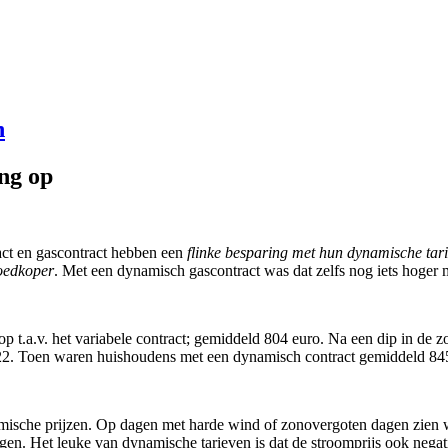
n
ng op
ct en gascontract hebben een
flinke besparing met hun dynamische tar
edkoper
. Met een dynamisch gascontract was dat zelfs nog iets hoger
 t.a.v. het variabele contract; gemiddeld 804 euro. Na een dip in de zom
022. Toen waren huishoudens met een dynamisch contract gemiddeld 845 
amische prijzen. Op dagen met harde wind of zonovergoten dagen zien w
ngen. Het leuke van dynamische tarieven is dat de stroomprijs ook negatie