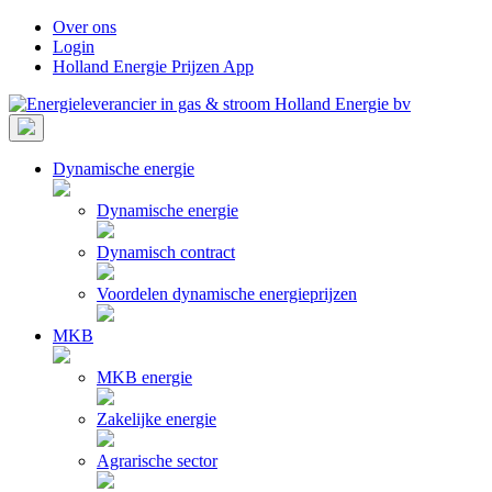
Skip
Over ons
to
Login
content
Holland Energie Prijzen App
Dynamische energie
Dynamische energie
Dynamisch contract
Voordelen dynamische energieprijzen
MKB
MKB energie
Zakelijke energie
Agrarische sector