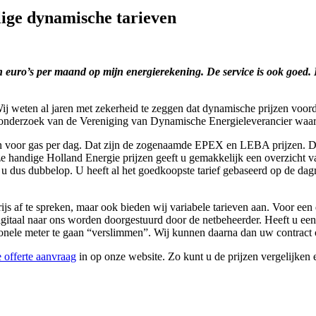
lige dynamische tarieven
n euro’s per maand op mijn energierekening. De service is ook goed
ij weten al jaren met zekerheid te zeggen dat dynamische prijzen voorde
en onderzoek van de Vereniging van Dynamische Energieleverancier waa
en voor gas per dag. Dat zijn de zogenaamde EPEX en LEBA prijzen. Dat
ze handige Holland Energie prijzen geeft u gemakkelijk een overzicht 
u dus dubbelop. U heeft al het goedkoopste tarief gebaseerd op de dag
ijs af te spreken, maar ook bieden wij variabele tarieven aan. Voor een 
igitaal naar ons worden doorgestuurd door de netbeheerder. Heeft u ee
ionele meter te gaan “verslimmen”. Wij kunnen daarna dan uw contract
 offerte aanvraag
in op onze website. Zo kunt u de prijzen vergelijken