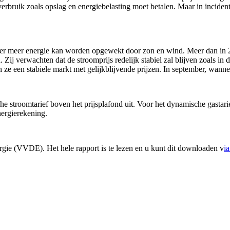
verbruik zoals opslag en energiebelasting moet betalen. Maar in incide
r meer energie kan worden opgewekt door zon en wind. Meer dan in 2023.
. Zij verwachten dat de stroomprijs redelijk stabiel zal blijven zoals in
 ze een stabiele markt met gelijkblijvende prijzen. In september, wannee
e stroomtarief boven het prijsplafond uit. Voor het dynamische gastarie
nergierekening.
gie (VVDE). Het hele rapport is te lezen en u kunt dit downloaden v
ia