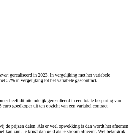
ieven
gerealiseerd in 2023. In vergelijking met het variabele
 met
57%
in vergelijking tot het variabele gascontract.
er heeft dit uiteindelijk geresulteerd in een totale besparing van
euro goedkoper uit ten opzicht van een variabel contract.
ij de prijzen dalen. Als er veel opwekking is dan wordt het afnemen
f kan zijn. Je krijgt dan geld als je stroom afneemt. Wel belangrijk