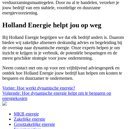
verduurzamingsmaatregelen. Door nu al te handelen, verzeker je
jouw bedrijf van een stabiele, voordelige en duurzame
energievoorziening.
Holland Energie helpt jou op weg
Bij Holland Energie begrijpen we dat elk bedrijf anders is. Daarom
bieden wij zakelijke afnemers deskundig advies en begeleiding bij
de overstap naar dynamische energie. Onze experts helpen je om
inzicht te krijgen in je verbruik, de potentiële besparingen en de
meest geschikte strategie voor jouw onderneming.
Neem contact met ons op voor een vrijblijvend adviesgesprek en
ontdek hoe Holland Energie jouw bedrijf kan helpen om kosten te
besparen en duurzamer te ondernemen.
Bericht
Vorige:
Hoe werkt dynamische energie?
Volgende:
Hoe dynamische energie helpt om te besparen op
navigatie
energiekosten
MKB energie
Zakelijke energie
Grootzakelijke energie