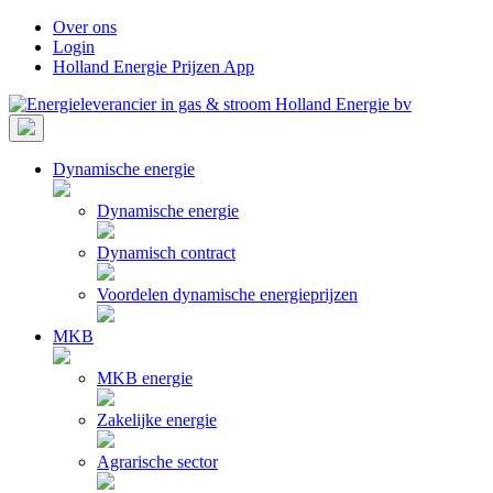
Skip
Over ons
to
Login
content
Holland Energie Prijzen App
Dynamische energie
Dynamische energie
Dynamisch contract
Voordelen dynamische energieprijzen
MKB
MKB energie
Zakelijke energie
Agrarische sector